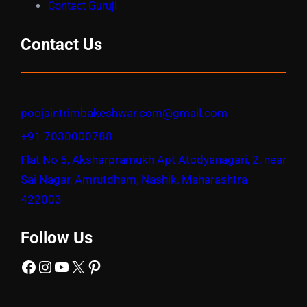
Contact Guruji
Contact Us
poojaintrimbakeshwar.com@gmail.com
+91 7030000788
Flat No 5, Aksharpramukh Apt Atodyanagari, 2, near
Sai Nagar, Amrutdham, Nashik, Maharashtra
422003
Follow Us
Facebook
Instagram
YouTube
X
Pinterest