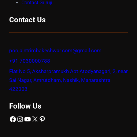
Contact Guruji
Contact Us
poojaintrimbakeshwar.com@gmail.com
+91 7030000788
Flat No 5, Aksharpramukh Apt Atodyanagari, 2, near
Sai Nagar, Amrutdham, Nashik, Maharashtra
422003
Follow Us
Facebook
Instagram
YouTube
X
Pinterest