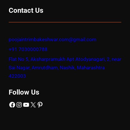
Contact Us
poojaintrimbakeshwar.com@gmail.com
+91 7030000788
Flat No 5, Aksharpramukh Apt Atodyanagari, 2, near
Sai Nagar, Amrutdham, Nashik, Maharashtra
422003
Follow Us
Facebook
Instagram
YouTube
X
Pinterest