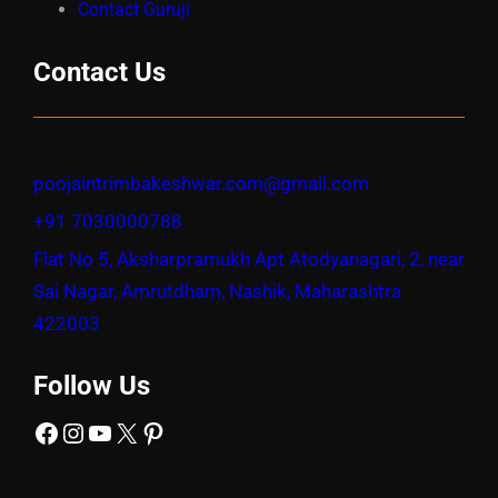
Contact Guruji
Contact Us
poojaintrimbakeshwar.com@gmail.com
+91 7030000788
Flat No 5, Aksharpramukh Apt Atodyanagari, 2, near
Sai Nagar, Amrutdham, Nashik, Maharashtra
422003
Follow Us
Facebook
Instagram
YouTube
X
Pinterest