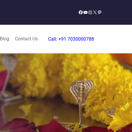
Facebook
YouTube
Instagram
X
Pinterest
 Blog
Contact Us
Call: +91 7030000788