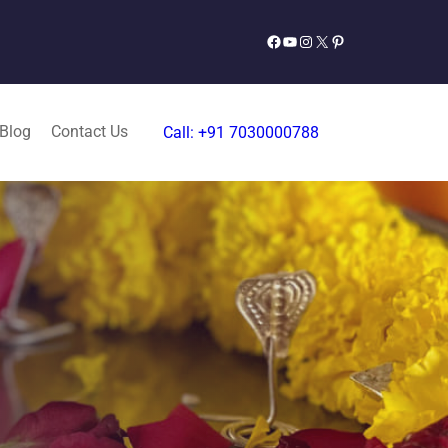
Facebook
YouTube
Instagram
X
Pinterest
 Blog
Contact Us
Call: +91 7030000788