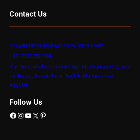
Contact Us
poojaintrimbakeshwar.com@gmail.com
+91 7030000788
Flat No 5, Aksharpramukh Apt Atodyanagari, 2, near
Sai Nagar, Amrutdham, Nashik, Maharashtra
422003
Follow Us
Facebook
Instagram
YouTube
X
Pinterest