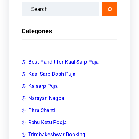
S
e
a
Categories
r
c
h
Best Pandit for Kaal Sarp Puja
Kaal Sarp Dosh Puja
Kalsarp Puja
Narayan Nagbali
Pitra Shanti
Rahu Ketu Pooja
Trimbakeshwar Booking